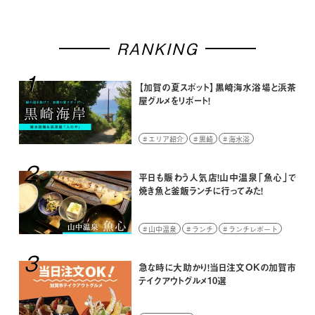
RANKING
1
【加賀の夏スポット】黒崎海水浴場と浜茶
屋グルメをリポート！
エリア紹介
黒崎
海水浴
2
平日も賑わう人気店！山中温泉「魚心」で
焼き魚と釜飯ランチに行ってみた！
山中温泉
ランチ
ランチレポート
3
急な時に大助かり！当日注文OKの加賀市
テイクアウトグルメ10選