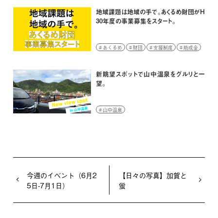
地域課題は地域の手で。あくるめ財団がH
30年度の事業募集をスタート。
あくるめ
財団
支援制度
助成金
新眺望スポットで山中温泉をグルリと一
望。
山中温泉
今週のイベント（6月2
【日々の写真】加賀と
5日-7月1日）
蛍