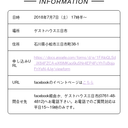
日時
2018年7月7日（土） 17時半〜
場所
ゲストハウス三日市
住所
石川県小松市三日市町38-1
https://docs.google.com/forms/d/e/1FAIpQLSd
申し込みU
_iX84FZCA-eX6lMKaoi9uSNr4EP4FcYhTsBqja
RL
FnYeN-4Jg/viewform
URL
facebookのイベントページは
こちら
facebook経由か、ゲストハウス三日市(0761-48-
問合せ先
4812)へお電話下さい。お電話でのご質問対応は
平日15〜19時のみです。