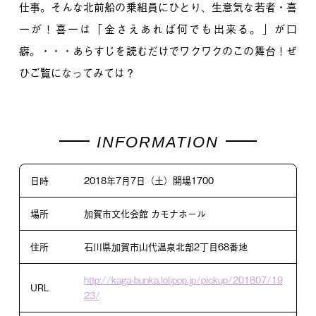
仕事。そんな北前船の乗組員にひとり、生意気な若者・喜
一が！喜一は「金さえあれば何でも出来る。」が口
癖。・・・あらすじを読むだけでワクワクのこの舞台！ぜ
ひご覧になってみては？
日時
2018年7月7日（土）開場1700
場所
加賀市文化会館 カモナホール
住所
石川県加賀市山代温泉北部2丁目68番地
http://kaga-bunka.lolipop.jp/pickup/201807/19
URL
23/