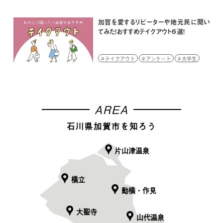
イベント
学生
高校生
加賀を愛するリピーターや地元民に聞い
てみた！おすすめテイクアウト６選！
テイクアウト
アンケート
大学生
AREA
石川県加賀市を知ろう
片山津温泉
橋立
動橋・作見
大聖寺
山代温泉