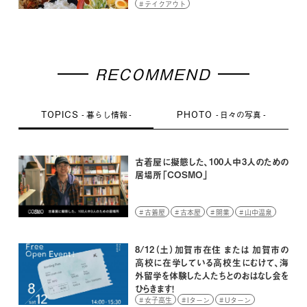
テイクアウト
RECOMMEND
TOPICS
PHOTO
暮らし情報
日々の写真
古着屋に擬態した、100人中3人のための
居場所「COSMO」
古着屋
古本屋
開業
山中温泉
8/12（土）加賀市在住 または 加賀市の
高校に在学している高校生にむけて、海
外留学を体験した人たちとのおはなし会を
ひらきます！
女子高生
Iターン
Uターン