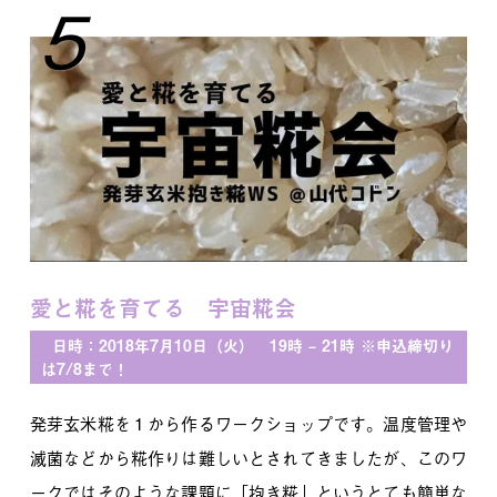
5
愛と糀を育てる 宇宙糀会
日時：2018年7月10日（火） 19時 – 21時 ※申込締切り
は7/8まで！
発芽玄米糀を１から作るワークショップです。温度管理や
滅菌などから糀作りは難しいとされてきましたが、このワ
ークではそのような課題に「抱き糀」というとても簡単な