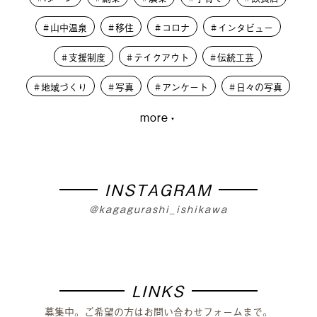
山中温泉
移住
コロナ
インタビュー
支援制度
テイクアウト
伝統工芸
地域づくり
写真
アンケート
日々の写真
more
大学生
PLUSKAGA
レコードオブコロナ
教育
人材募集
学生
外から見た加賀市
篝火夜市
移住体験
まちづくり
INSTAGRAM
@kagagurashi_ishikawa
LINKS
募集中。ご希望の方はお問い合わせフォームまで。