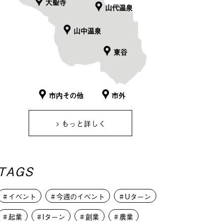
大聖寺
山代温泉
山中温泉
東谷
市内その他
市外
もっと詳しく
TAGS
イベント
今週のイベント
Uターン
起業
Iターン
創業
農業