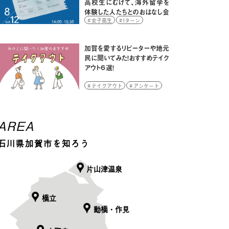
高校生にむけて、海外留学を
体験した人たちとのおはなし会
をひらきます！
女子高生
Iターン
Uターン
イベント
学生
高校生
加賀を愛するリピーターや地元
民に聞いてみた！おすすめテイク
アウト６選！
テイクアウト
アンケート
大学生
AREA
石川県加賀市を知ろう
片山津温泉
橋立
動橋・作見