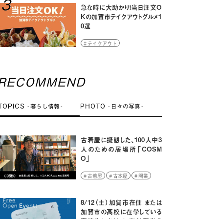
3
急な時に大助かり！当日注文O
Kの加賀市テイクアウトグルメ1
0選
テイクアウト
RECOMMEND
TOPICS
PHOTO
暮らし情報
日々の写真
古着屋に擬態した、100人中3
人のための居場所「COSM
O」
古着屋
古本屋
開業
山中温泉
8/12（土）加賀市在住 または
加賀市の高校に在学している