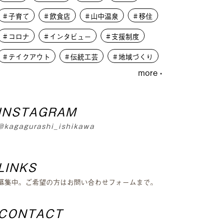
子育て
飲食店
山中温泉
移住
コロナ
インタビュー
支援制度
テイクアウト
伝統工芸
地域づくり
more
写真
アンケート
日々の写真
大学生
PLUSKAGA
INSTAGRAM
レコードオブコロナ
教育
人材募集
@kagagurashi_ishikawa
学生
外から見た加賀市
篝火夜市
移住体験
まちづくり
LINKS
募集中。ご希望の方はお問い合わせフォームまで。
CONTACT