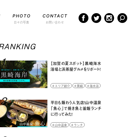
S
PHOTO
CONTACT
日々の写真
お問い合わせ
RANKING
1
【加賀の夏スポット】黒崎海水
浴場と浜茶屋グルメをリポート！
エリア紹介
黒崎
海水浴
2
平日も賑わう人気店！山中温泉
「魚心」で焼き魚と釜飯ランチ
に行ってみた！
山中温泉
ランチ
ランチレポート