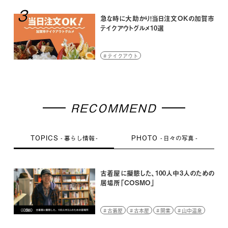
3
急な時に大助かり！当日注文OKの加賀市
テイクアウトグルメ10選
テイクアウト
RECOMMEND
TOPICS
PHOTO
暮らし情報
日々の写真
古着屋に擬態した、100人中3人のための
居場所「COSMO」
古着屋
古本屋
開業
山中温泉