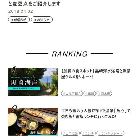
と変更点をご紹介します
2018.04.02
所信表明
お知らせ
RANKING
1
【加賀の夏スポット】黒崎海水浴場と浜茶
屋グルメをリポート！
エリア紹介
黒崎
海水浴
2
平日も賑わう人気店！山中温泉「魚心」で
焼き魚と釜飯ランチに行ってみた！
山中温泉
ランチ
ランチレポート