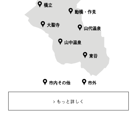
橋立
動橋・作見
大聖寺
山代温泉
山中温泉
東谷
市内その他
市外
もっと詳しく