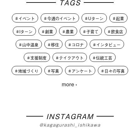
TAGS
イベント
今週のイベント
Uターン
起業
Iターン
創業
農業
子育て
飲食店
山中温泉
移住
コロナ
インタビュー
支援制度
テイクアウト
伝統工芸
地域づくり
写真
アンケート
日々の写真
more
大学生
PLUSKAGA
レコードオブコロナ
教育
人材募集
学生
外から見た加賀市
篝火夜市
移住体験
まちづくり
INSTAGRAM
@kagagurashi_ishikawa