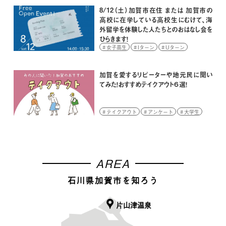
8/12（土）加賀市在住 または 加賀市の
高校に在学している高校生にむけて、海
外留学を体験した人たちとのおはなし会を
ひらきます！
女子高生
Iターン
Uターン
イベント
学生
高校生
加賀を愛するリピーターや地元民に聞い
てみた！おすすめテイクアウト６選！
テイクアウト
アンケート
大学生
AREA
石川県加賀市を知ろう
片山津温泉