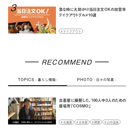
3
急な時に大助かり！当日注文OKの加賀市
テイクアウトグルメ10選
テイクアウト
RECOMMEND
TOPICS
PHOTO
暮らし情報
日々の写真
古着屋に擬態した、100人中3人のための
居場所「COSMO」
古着屋
古本屋
開業
山中温泉