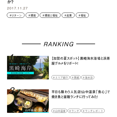
か？
2017.11.27
Uターン
環境
環境と福祉
起業
福祉
RANKING
1
【加賀の夏スポット】黒崎海水浴場と浜茶
屋グルメをリポート！
エリア紹介
黒崎
海水浴
2
平日も賑わう人気店！山中温泉「魚心」で
焼き魚と釜飯ランチに行ってみた！
山中温泉
ランチ
ランチレポート