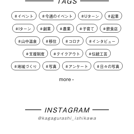
TAGS
イベント
今週のイベント
Uターン
起業
Iターン
創業
農業
子育て
飲食店
山中温泉
移住
コロナ
インタビュー
支援制度
テイクアウト
伝統工芸
地域づくり
写真
アンケート
日々の写真
more
大学生
PLUSKAGA
レコードオブコロナ
教育
人材募集
学生
外から見た加賀市
篝火夜市
移住体験
まちづくり
INSTAGRAM
@kagagurashi_ishikawa