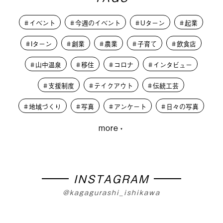
イベント
今週のイベント
Uターン
起業
Iターン
創業
農業
子育て
飲食店
山中温泉
移住
コロナ
インタビュー
支援制度
テイクアウト
伝統工芸
地域づくり
写真
アンケート
日々の写真
more
大学生
PLUSKAGA
レコードオブコロナ
教育
人材募集
学生
外から見た加賀市
篝火夜市
移住体験
まちづくり
INSTAGRAM
@kagagurashi_ishikawa