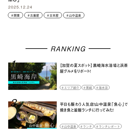
2025.12.24
開業
古着屋
古本屋
山中温泉
RANKING
1
【加賀の夏スポット】黒崎海水浴場と浜茶
屋グルメをリポート！
エリア紹介
黒崎
海水浴
2
平日も賑わう人気店！山中温泉「魚心」で
焼き魚と釜飯ランチに行ってみた！
山中温泉
ランチ
ランチレポート