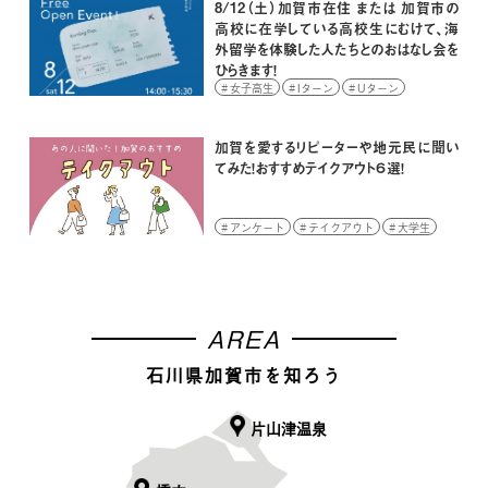
8/12（土）加賀市在住 または 加賀市の
高校に在学している高校生にむけて、海
外留学を体験した人たちとのおはなし会を
ひらきます！
女子高生
Iターン
Uターン
イベント
学生
高校生
加賀を愛するリピーターや地元民に聞い
てみた！おすすめテイクアウト６選！
アンケート
テイクアウト
大学生
AREA
石川県加賀市を知ろう
片山津温泉