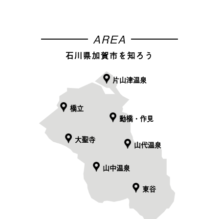
AREA
石川県加賀市を知ろう
片山津温泉
橋立
動橋・作見
大聖寺
山代温泉
山中温泉
東谷