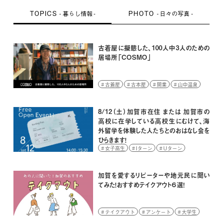
TOPICS
PHOTO
暮らし情報
日々の写真
古着屋に擬態した、100人中3人のための
居場所「COSMO」
古着屋
古本屋
開業
山中温泉
8/12（土）加賀市在住 または 加賀市の
高校に在学している高校生にむけて、海
外留学を体験した人たちとのおはなし会を
ひらきます！
女子高生
Iターン
Uターン
イベント
学生
高校生
加賀を愛するリピーターや地元民に聞い
てみた！おすすめテイクアウト６選！
テイクアウト
アンケート
大学生