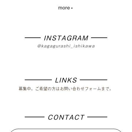
more
大学生
PLUSKAGA
レコードオブコロナ
教育
人材募集
学生
外から見た加賀市
篝火夜市
移住体験
まちづくり
INSTAGRAM
@kagagurashi_ishikawa
LINKS
募集中。ご希望の方はお問い合わせフォームまで。
CONTACT