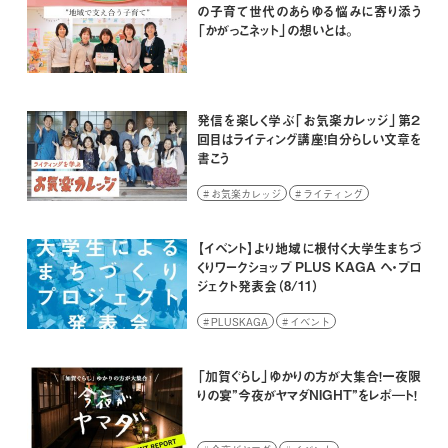
の子育て世代のあらゆる悩みに寄り添う
「かがっこネット」の想いとは。
発信を楽しく学ぶ「お気楽カレッジ」第２
回目はライティング講座！自分らしい文章を
書こう
お気楽カレッジ
ライティング
イベント
【イベント】より地域に根付く大学生まちづ
くりワークショップ PLUS KAGA へ・プロ
ジェクト発表会（8/11）
PLUSKAGA
イベント
「加賀ぐらし」ゆかりの方が大集合！一夜限
りの宴”今夜がヤマダNIGHT”をレポ―ト！