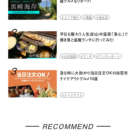
屋グルメをリポート！
エリア紹介
黒崎
海水浴
2
平日も賑わう人気店！山中温泉「魚心」で
焼き魚と釜飯ランチに行ってみた！
山中温泉
ランチ
ランチレポート
3
急な時に大助かり！当日注文OKの加賀市
テイクアウトグルメ10選
テイクアウト
RECOMMEND