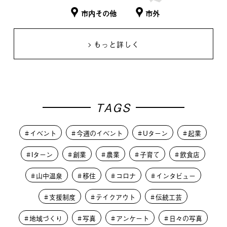
市内その他
市外
もっと詳しく
TAGS
イベント
今週のイベント
Uターン
起業
Iターン
創業
農業
子育て
飲食店
山中温泉
移住
コロナ
インタビュー
支援制度
テイクアウト
伝統工芸
地域づくり
写真
アンケート
日々の写真