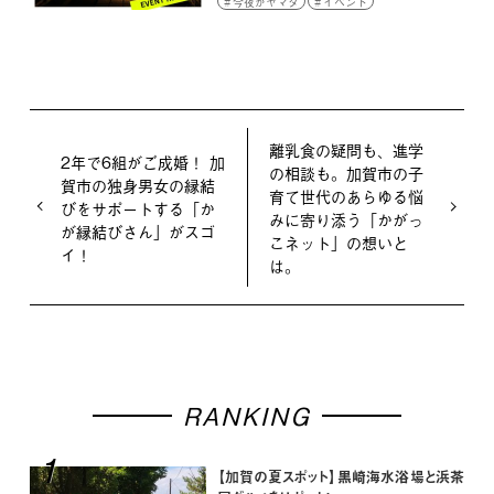
今夜がヤマダ
イベント
離乳食の疑問も、進学
2年で6組がご成婚！ 加
の相談も。加賀市の子
賀市の独身男女の縁結
育て世代のあらゆる悩
びをサポートする「か
みに寄り添う「かがっ
が縁結びさん」がスゴ
こネット」の想いと
イ！
は。
RANKING
1
【加賀の夏スポット】黒崎海水浴場と浜茶