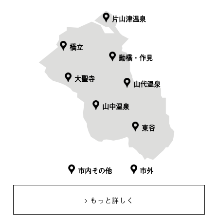
片山津温泉
橋立
動橋・作見
大聖寺
山代温泉
山中温泉
東谷
市内その他
市外
もっと詳しく