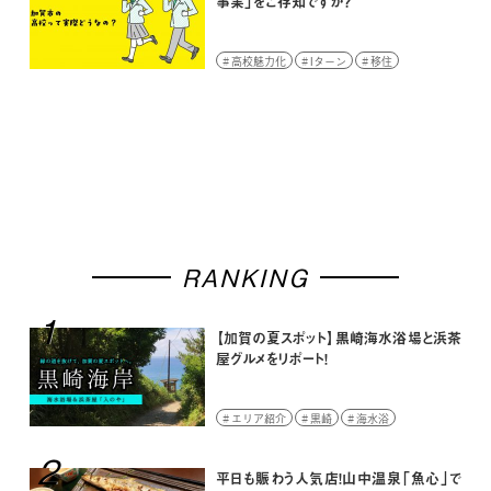
事業」をご存知ですか？
高校魅力化
Iターン
移住
RANKING
1
【加賀の夏スポット】黒崎海水浴場と浜茶
屋グルメをリポート！
エリア紹介
黒崎
海水浴
2
平日も賑わう人気店！山中温泉「魚心」で