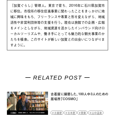
「加賀ぐらし」管理人。東京で育ち、2016年に石川県加賀市
に移住。市役所の移住促進事業に関わったことをきっかけに地
域に興味をもち、フリーランスや専業と形を変えながら、地域
活性や非営利団体等の支援を行う。現在は旅館での企画・広報
をメインとしながら、地域資源を活かしたインバウンド向けロ
ーカルツーリズムや、働き手にとっても魅力的な観光事業のか
たちを模索。このサイトが新しい加賀との出会いにつながりま
すように。
RELATED POST
古着屋に擬態した、100人中3人のための
居場所「COSMO」
古着屋
古本屋
開業
山中温泉