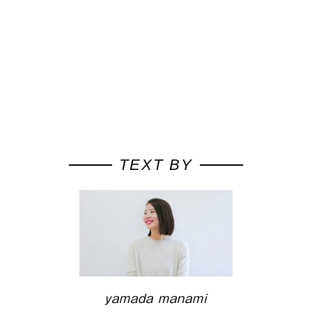
TEXT BY
yamada manami