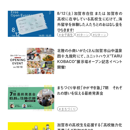
8/12（土）加賀市在住 または 加賀市の
高校に在学している高校生にむけて、海
外留学を体験した人たちとのおはなし会を
ひらきます！
女子高生
Iターン
Uターン
イベント
学生
高校生
北陸の小商いがたくさん！加賀市山中温泉
四十九院町にて、ユニットハウス”TARU
KOBACO”展示場オープン記念イベント
開催！
まちづくり学校「かがやき塾」7期 それぞ
れの想いを伝える最終発表会
まちづくり
加賀市の高校生を応援する「高校魅力化