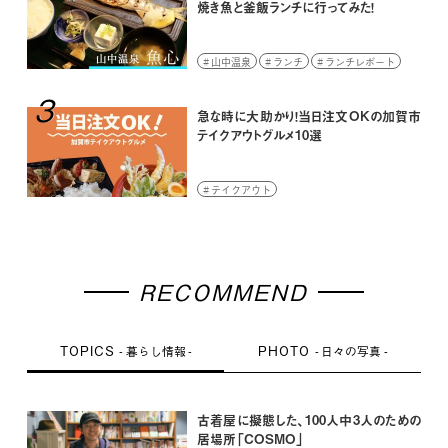
焼き魚と釜飯ランチに行ってみた！
山中温泉
ランチ
ランチレポート
3
急な時に大助かり！当日注文OKの加賀市
テイクアウトグルメ10選
テイクアウト
RECOMMEND
TOPICS
PHOTO
暮らし情報
日々の写真
古着屋に擬態した、100人中3人のための
居場所「COSMO」