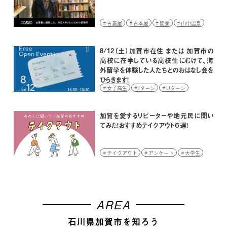
古着屋
古本屋
開業
山中温泉
8/12（土）加賀市在住 または 加賀市の
高校に在学している高校生にむけて、海
外留学を体験した人たちとのおはなし会を
ひらきます！
女子高生
Iターン
Uターン
イベント
学生
高校生
加賀を愛するリピーターや地元民に聞い
てみた！おすすめテイクアウト６選！
テイクアウト
アンケート
大学生
AREA
石川県加賀市を知ろう