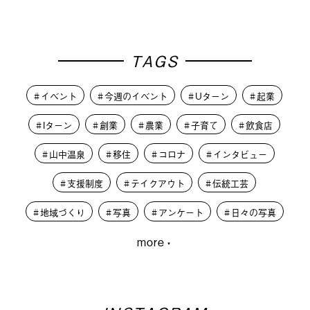
TAGS
イベント
今週のイベント
Uターン
起業
Iターン
創業
農業
子育て
飲食店
山中温泉
移住
コロナ
インタビュー
支援制度
テイクアウト
伝統工芸
地域づくり
写真
アンケート
日々の写真
more
大学生
PLUSKAGA
レコードオブコロナ
教育
人材募集
学生
外から見た加賀市
篝火夜市
移住体験
まちづくり