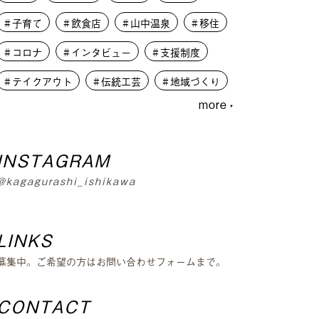
子育て
飲食店
山中温泉
移住
コロナ
インタビュー
支援制度
テイクアウト
伝統工芸
地域づくり
more
写真
アンケート
日々の写真
大学生
PLUSKAGA
INSTAGRAM
レコードオブコロナ
教育
人材募集
@kagagurashi_ishikawa
学生
外から見た加賀市
篝火夜市
移住体験
まちづくり
LINKS
募集中。ご希望の方はお問い合わせフォームまで。
CONTACT