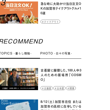
3
急な時に大助かり！当日注文O
Kの加賀市テイクアウトグルメ1
0選
テイクアウト
RECOMMEND
TOPICS
PHOTO
暮らし情報
日々の写真
古着屋に擬態した、100人中3
人のための居場所「COSM
O」
古着屋
古本屋
開業
山中温泉
8/12（土）加賀市在住 または
加賀市の高校に在学している