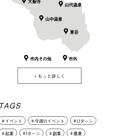
大聖寺
山代温泉
山中温泉
東谷
市内その他
市外
もっと詳しく
TAGS
イベント
今週のイベント
Uターン
起業
Iターン
創業
農業