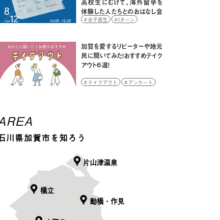
高校生にむけて、海外留学を
体験した人たちとのおはなし会
をひらきます！
女子高生
Iターン
Uターン
イベント
学生
高校生
加賀を愛するリピーターや地元
民に聞いてみた！おすすめテイク
アウト６選！
テイクアウト
アンケート
大学生
AREA
石川県加賀市を知ろう
片山津温泉
橋立
動橋・作見