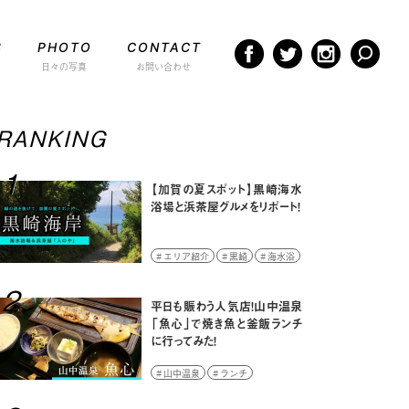
S
PHOTO
CONTACT
日々の写真
お問い合わせ
RANKING
1
【加賀の夏スポット】黒崎海水
浴場と浜茶屋グルメをリポート！
エリア紹介
黒崎
海水浴
2
平日も賑わう人気店！山中温泉
「魚心」で焼き魚と釜飯ランチ
に行ってみた！
山中温泉
ランチ
ランチレポート