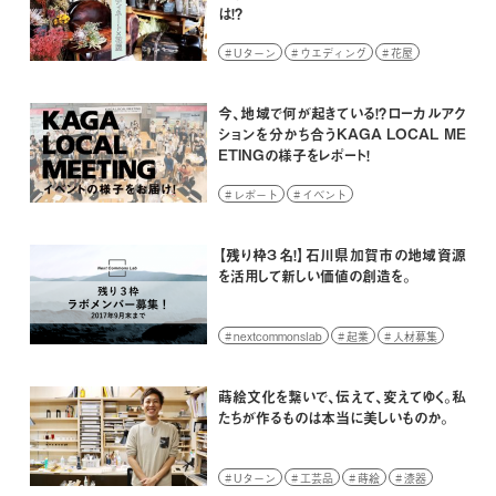
は！？
Uターン
ウエディング
花屋
空間コーディネート
結婚式
創業
今、地域で何が起きている！？ローカルアク
ションを分かち合うKAGA LOCAL ME
ETINGの様子をレポート！
レポート
イベント
【残り枠３名！】石川県加賀市の地域資源
を活用して新しい価値の創造を。
nextcommonslab
起業
人材募集
創業
蒔絵文化を繋いで、伝えて、変えてゆく。私
たちが作るものは本当に美しいものか。
Uターン
工芸品
蒔絵
漆器