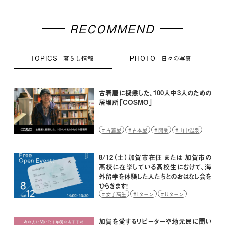
RECOMMEND
TOPICS
PHOTO
暮らし情報
日々の写真
古着屋に擬態した、100人中3人のための
居場所「COSMO」
古着屋
古本屋
開業
山中温泉
8/12（土）加賀市在住 または 加賀市の
高校に在学している高校生にむけて、海
外留学を体験した人たちとのおはなし会を
ひらきます！
女子高生
Iターン
Uターン
イベント
学生
高校生
加賀を愛するリピーターや地元民に聞い