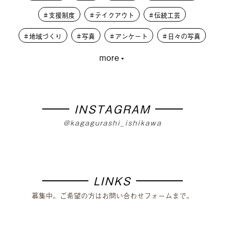
支援制度
テイクアウト
伝統工芸
地域づくり
写真
アンケート
日々の写真
more
大学生
PLUSKAGA
レコードオブコロナ
教育
人材募集
学生
外から見た加賀市
篝火夜市
移住体験
まちづくり
INSTAGRAM
@kagagurashi_ishikawa
LINKS
募集中。ご希望の方はお問い合わせフォームまで。