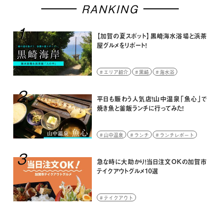
RANKING
1
【加賀の夏スポット】黒崎海水浴場と浜茶
屋グルメをリポート！
エリア紹介
黒崎
海水浴
2
平日も賑わう人気店！山中温泉「魚心」で
焼き魚と釜飯ランチに行ってみた！
山中温泉
ランチ
ランチレポート
3
急な時に大助かり！当日注文OKの加賀市
テイクアウトグルメ10選
テイクアウト