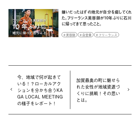
伝統技術
伝統工芸
嫌いだったはずの地元が自分を癒してくれ
た。フリーランス美容師が10年ぶりに石川
に帰ってきて思ったこと。
美容師
自営業
フリーランス
今、地域で何が起きて
加賀最奥の町に魅せら
いる！？ローカルアク
れた女性が地域資源づ
ションを分かち合うKA
くりに挑戦！その思い
GA LOCAL MEETING
とは。
の様子をレポート！