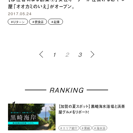
屋「オオカミのいえ」がオープン。
2017.05.24
Uターン
飲食店
起業
1
2
3
RANKING
1
【加賀の夏スポット】黒崎海水浴場と浜茶
屋グルメをリポート！
エリア紹介
黒崎
海水浴