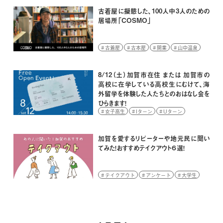
古着屋に擬態した、100人中3人のための
居場所「COSMO」
古着屋
古本屋
開業
山中温泉
8/12（土）加賀市在住 または 加賀市の
高校に在学している高校生にむけて、海
外留学を体験した人たちとのおはなし会を
ひらきます！
女子高生
Iターン
Uターン
イベント
学生
高校生
加賀を愛するリピーターや地元民に聞い
てみた！おすすめテイクアウト６選！
テイクアウト
アンケート
大学生