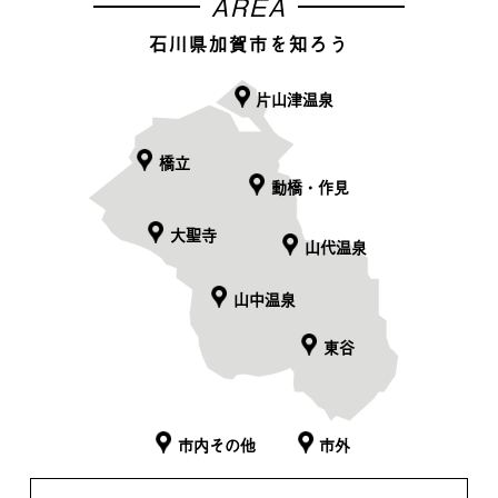
AREA
石川県加賀市を知ろう
片山津温泉
橋立
動橋・作見
大聖寺
山代温泉
山中温泉
東谷
市内その他
市外