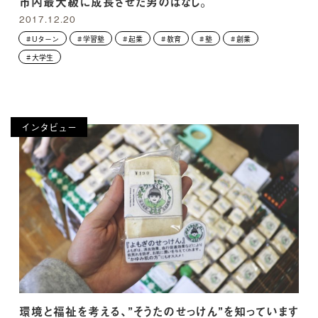
市内最大級に成長させた男のはなし。
2017.12.20
Uターン
学習塾
起業
教育
塾
創業
大学生
インタビュー
環境と福祉を考える、”そうたのせっけん”を知っています