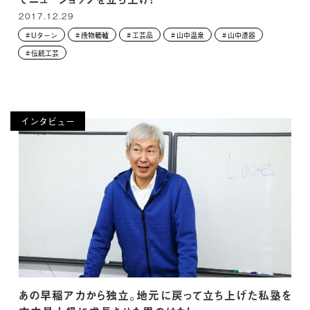
2017.12.29
Uターン
挽物轆轤
工芸品
山中温泉
山中漆器
伝統工芸
インタビュー
あの早稲アカから独立。地元に戻って立ち上げた私塾を