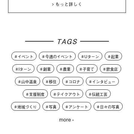
もっと詳しく
TAGS
イベント
今週のイベント
Uターン
起業
Iターン
創業
農業
子育て
飲食店
山中温泉
移住
コロナ
インタビュー
支援制度
テイクアウト
伝統工芸
地域づくり
写真
アンケート
日々の写真
more
大学生
PLUSKAGA
レコードオブコロナ
教育
人材募集
学生
外から見た加賀市