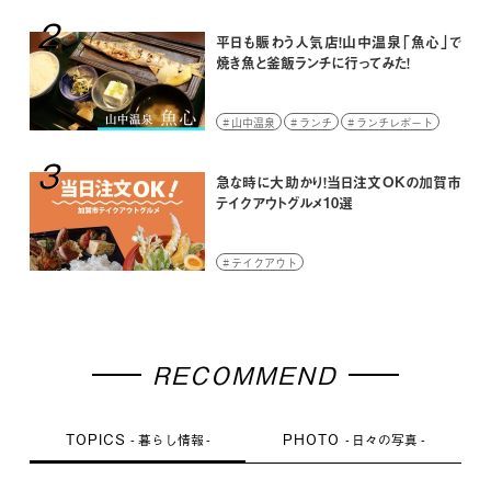
2
平日も賑わう人気店！山中温泉「魚心」で
焼き魚と釜飯ランチに行ってみた！
山中温泉
ランチ
ランチレポート
3
急な時に大助かり！当日注文OKの加賀市
テイクアウトグルメ10選
テイクアウト
RECOMMEND
TOPICS
PHOTO
暮らし情報
日々の写真