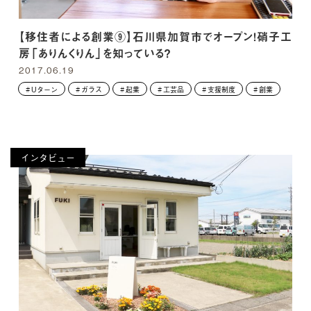
【移住者による創業⑨】石川県加賀市でオープン！硝子工
房「ありんくりん」を知っている？
2017.06.19
Uターン
ガラス
起業
工芸品
支援制度
創業
インタビュー