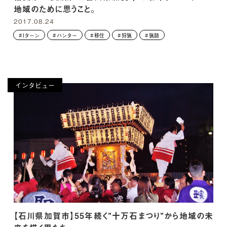
地域のために思うこと。
2017.08.24
Iターン
ハンター
移住
狩猟
猟師
インタビュー
【石川県加賀市】55年続く”十万石まつり”から地域の未