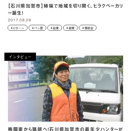
【石川県加賀市】姉妹で地域を切り開く、ヒラクベーカリ
ー誕生！
2017.08.29
Uターン
パン屋
起業
創業
補助金
インタビュー
格闘家から猟師へ！石川県加賀市の最年少ハンターが