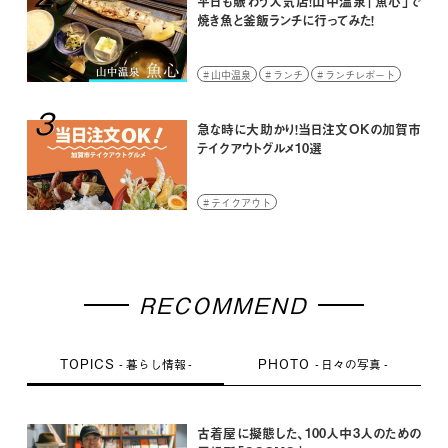
平日も賑わう人気店！山中温泉「魚心」で
焼き魚と釜飯ランチに行ってみた！
山中温泉
ランチ
ランチレポート
3
急な時に大助かり！当日注文OKの加賀市
テイクアウトグルメ10選
テイクアウト
RECOMMEND
TOPICS
PHOTO
暮らし情報
日々の写真
古着屋に擬態した、100人中3人のための