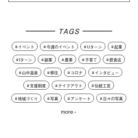
TAGS
イベント
今週のイベント
Uターン
起業
Iターン
創業
農業
子育て
飲食店
山中温泉
移住
コロナ
インタビュー
支援制度
テイクアウト
伝統工芸
地域づくり
写真
アンケート
日々の写真
more
大学生
PLUSKAGA
レコードオブコロナ
教育
人材募集
学生
外から見た加賀市
篝火夜市
移住体験
まちづくり