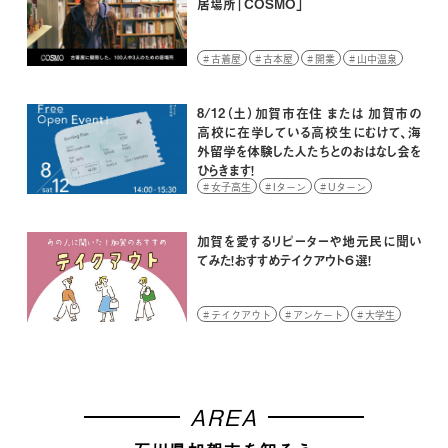
居場所「COSMO」
古着屋
古本屋
開業
山中温泉
8/12（土）加賀市在住 または 加賀市の
高校に在学している高校生にむけて、海
外留学を体験した人たちとのおはなし会を
ひらきます！
女子高生
Iターン
Uターン
イベント
学生
高校生
加賀を愛するリピーターや地元民に聞い
てみた！おすすめテイクアウト６選！
テイクアウト
アンケート
大学生
AREA