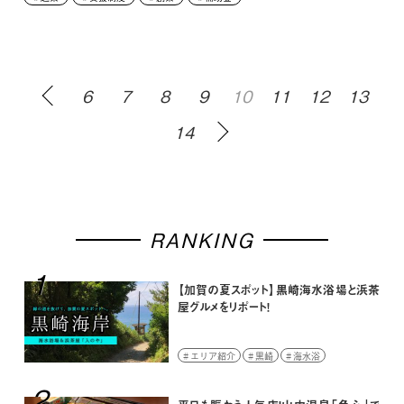
6
7
8
9
10
11
12
13
14
RANKING
1
【加賀の夏スポット】黒崎海水浴場と浜茶
屋グルメをリポート！
エリア紹介
黒崎
海水浴
2